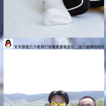
们背着老婆氪金玩，没少挨揍哈哈哈