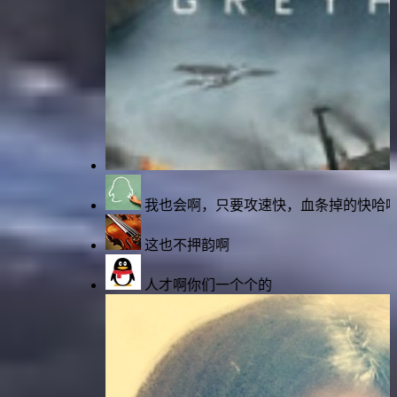
我也会啊，只要攻速快，血条掉的快哈哈哈
这也不押韵啊
人才啊你们一个个的