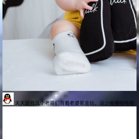
太
着老婆氪金玩，没少挨揍哈哈哈